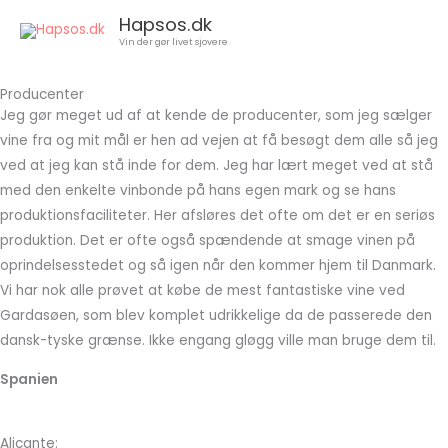
Gå
Hapsos.dk
til
Vin der gør livet sjovere
indholdet
Producenter
Jeg gør meget ud af at kende de producenter, som jeg sælger
vine fra og mit mål er hen ad vejen at få besøgt dem alle så jeg
ved at jeg kan stå inde for dem. Jeg har lært meget ved at stå
med den enkelte vinbonde på hans egen mark og se hans
produktionsfaciliteter. Her afsløres det ofte om det er en seriøs
produktion. Det er ofte også spændende at smage vinen på
oprindelsesstedet og så igen når den kommer hjem til Danmark.
Vi har nok alle prøvet at købe de mest fantastiske vine ved
Gardasøen, som blev komplet udrikkelige da de passerede den
dansk-tyske grænse. Ikke engang gløgg ville man bruge dem til.
Spanien
Alicante: