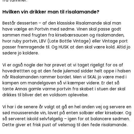
fra tanniner.
Hvilken vin drikker man til risalamande?
Består desserten – af den klassiske Risalamande skal man
have vælge en Portvin med sødme. Vinen skal passe godt
sammen med frugten fra kirsebærsaucen og risalamanden,
hvor ruby portvin, LBV (Late Bottle Vintage) eller Vintage port
passer fremragende til. Og HUSK at den skal være kold. Altid jo
sødere jo koldere.
Vi er også nogle der har prøvet at vi taget rigeligt for os af
hovedrettten og at den fede julemad sidder helt oppe i halsen
når Risalamanden rammer bordet. Men vi SKAL jo være med i
kampen om mandelgaven så vi kæmper videre. Er det så
tante Annas gamle varme portvin fra skabet i stuen der skal
drikkes til bliver det en voldsom oplevelse.
Vi har i de senere år valgt at gå en hel anden vej og servere en
sød mousserende vin, lavet på enten solbær eller kirsebær. Og
så serveret iskold selvfølgelig – igen for at balancere sødmen.
Dette giver et frisk pust af velsmag til den fede risalamande.