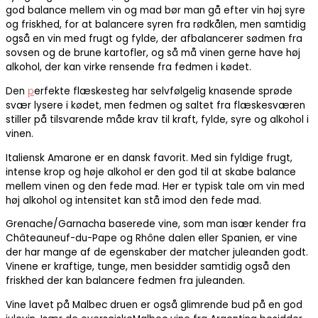
god balance mellem vin og mad bør man gå efter vin høj syre
og friskhed, for at balancere syren fra rødkålen, men samtidig
også en vin med frugt og fylde, der afbalancerer sødmen fra
sovsen og de brune kartofler, og så må vinen gerne have høj
alkohol, der kan virke rensende fra fedmen i kødet.
Den
p
erfekte flæskesteg har selvfølgelig knasende sprøde
svær lysere i kødet, men fedmen og saltet fra flæskesværen
stiller på tilsvarende måde krav til kraft, fylde, syre og alkohol i
vinen.
Italiensk Amarone er en dansk favorit. Med sin fyldige frugt,
intense krop og høje alkohol er den god til at skabe balance
mellem vinen og den fede mad. Her er typisk tale om vin med
høj alkohol og intensitet kan stå imod den fede mad.
Grenache/Garnacha baserede vine, som man især kender fra
Châteauneuf-du-Pape og Rhône dalen eller Spanien, er vine
der har mange af de egenskaber der matcher juleanden godt.
Vinene er kraftige, tunge, men besidder samtidig også den
friskhed der kan balancere fedmen fra juleanden.
Vine lavet på Malbec druen er også glimrende bud på en god