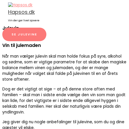
Gå
til
Hapsos.dk
indholdet
Vin der gør livet sjovere
Julevin
SE JULEVINE
Vin til julemaden
Når man vælger julevin skal man holde fokus på syre, alkohol
og sødme, som er vigtige parametre for at skabe den magiske
balance mellem vinen og julemaden, og der er mange
muligheder når valget skal falde på julevinen til en af årets
store aftener.
Dog er det vigtigt at sige – at på denne store aften med
familien – skal man i sidste ende vælge den vin som man godt
kan lide, for det vigtigste er i sidste ende alligevel hyggen i
selskab med familien. Her skal der naturligvis være plads din
yndlingsvin.
Jeg giver dig nu nogle anbefalinger til julevine, som du og dine
gæster vil elske.