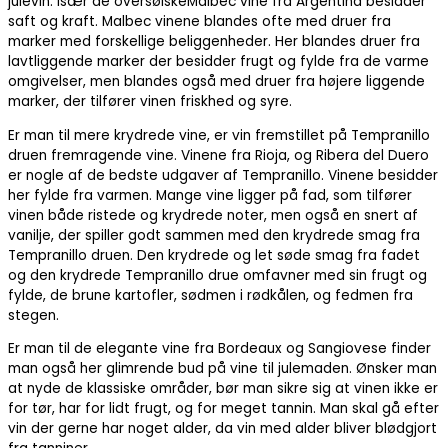
julevin. Især de oversøiskeMalbec vine fra Argentina besidder
saft og kraft. Malbec vinene blandes ofte med druer fra
marker med forskellige beliggenheder. Her blandes druer fra
lavtliggende marker der besidder frugt og fylde fra de varme
omgivelser, men blandes også med druer fra højere liggende
marker, der tilfører vinen friskhed og syre.
Er man til mere krydrede vine, er vin fremstillet på Tempranillo
druen fremragende vine. Vinene fra Rioja, og Ribera del Duero
er nogle af de bedste udgaver af Tempranillo. Vinene besidder
her fylde fra varmen. Mange vine ligger på fad, som tilfører
vinen både ristede og krydrede noter, men også en snert af
vanilje, der spiller godt sammen med den krydrede smag fra
Tempranillo druen. Den krydrede og let søde smag fra fadet
og den krydrede Tempranillo drue omfavner med sin frugt og
fylde, de brune kartofler, sødmen i rødkålen, og fedmen fra
stegen.
Er man til de elegante vine fra Bordeaux og Sangiovese finder
man også her glimrende bud på vine til julemaden. Ønsker man
at nyde de klassiske områder, bør man sikre sig at vinen ikke er
for tør, har for lidt frugt, og for meget tannin. Man skal gå efter
vin der gerne har noget alder, da vin med alder bliver blødgjort