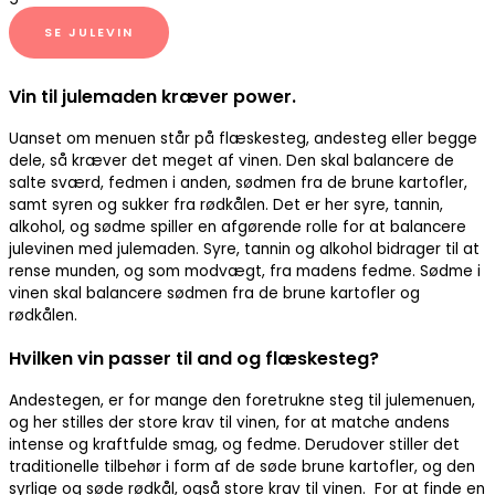
SE JULEVIN
Vin til julemaden kræver power.
Uanset om menuen står på flæskesteg, andesteg eller begge
dele, så kræver det meget af vinen. Den skal balancere de
salte sværd, fedmen i anden, sødmen fra de brune kartofler,
samt syren og sukker fra rødkålen. Det er her syre, tannin,
alkohol, og sødme spiller en afgørende rolle for at balancere
julevinen med julemaden. Syre, tannin og alkohol bidrager til at
rense munden, og som modvægt, fra madens fedme. Sødme i
vinen skal balancere sødmen fra de brune kartofler og
rødkålen.
Hvilken vin passer til and og flæskesteg?
Andestegen, er for mange den foretrukne steg til julemenuen,
og her stilles der store krav til vinen, for at matche andens
intense og kraftfulde smag, og fedme. Derudover stiller det
traditionelle tilbehør i form af de søde brune kartofler, og den
syrlige og søde rødkål, også store krav til vinen. For at finde en