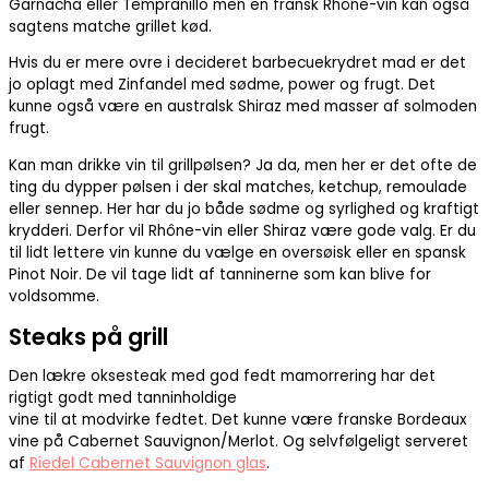
Garnacha eller Tempranillo men en fransk Rhône-vin kan også
sagtens matche grillet kød.
Hvis du er mere ovre i decideret barbecuekrydret mad er det
jo oplagt med Zinfandel med sødme, power og frugt. Det
kunne også være en australsk Shiraz med masser af solmoden
frugt.
Kan man drikke vin til grillpølsen? Ja da, men her er det ofte de
ting du dypper pølsen i der skal matches, ketchup, remoulade
eller sennep. Her har du jo både sødme og syrlighed og kraftigt
krydderi. Derfor vil Rhône-vin eller Shiraz være gode valg. Er du
til lidt lettere vin kunne du vælge en oversøisk eller en spansk
Pinot Noir. De vil tage lidt af tanninerne som kan blive for
voldsomme.
Steaks på grill
Den lækre oksesteak med god fedt mamorrering har det
rigtigt godt med tanninholdige
vine til at modvirke fedtet. Det kunne være franske Bordeaux
vine på Cabernet Sauvignon/Merlot. Og selvfølgeligt serveret
af
Riedel Cabernet Sauvignon glas
.