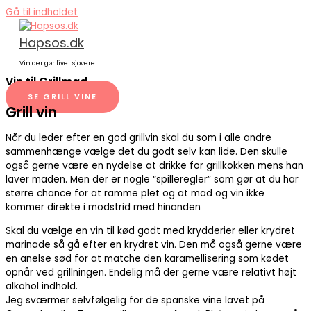
Gå til indholdet
Hapsos.dk
Vin der gør livet sjovere
Vin til Grillmad
SE GRILL VINE
Grill vin
Når du leder efter en god grillvin skal du som i alle andre
sammenhænge vælge det du godt selv kan lide. Den skulle
også gerne være en nydelse at drikke for grillkokken mens han
laver maden. Men der er nogle “spilleregler” som gør at du har
større chance for at ramme plet og at mad og vin ikke
kommer direkte i modstrid med hinanden
Skal du vælge en vin til kød godt med krydderier eller krydret
marinade så gå efter en krydret vin. Den må også gerne være
en anelse sød for at matche den karamellisering som kødet
opnår ved grillningen. Endelig må der gerne være relativt højt
alkohol indhold.
Jeg sværmer selvfølgelig for de spanske vine lavet på