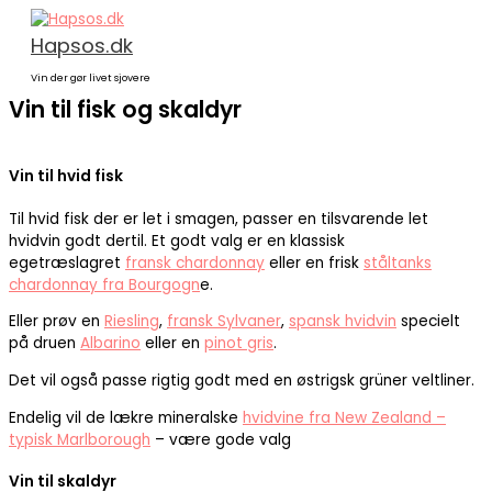
Gå
til
Hapsos.dk
indholdet
Vin der gør livet sjovere
Vin til fisk og skaldyr
Vin til hvid fisk
Til hvid fisk der er let i smagen, passer en tilsvarende let
hvidvin godt dertil. Et godt valg er en klassisk
egetræslagret
fransk chardonnay
eller en frisk
ståltanks
chardonnay fra Bourgogn
e.
Eller prøv en
Riesling
,
fransk Sylvaner
,
spansk hvidvin
specielt
på druen
Albarino
eller en
pinot gris
.
Det vil også passe rigtig godt med en østrigsk grüner veltliner.
Endelig vil de lækre mineralske
hvidvine fra New Zealand –
typisk Marlborough
– være gode valg
Vin til skaldyr