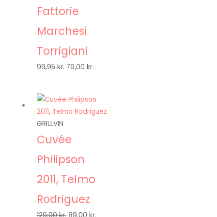
Fattorie
Marchesi
Torrigiani
99,95
kr.
79,00
kr.
Den
Den
oprindelige
aktuelle
pris
pris
GRILLVIN
var:
er:
Cuvée
129,00 kr..
89,00 kr..
Philipson
2011, Telmo
Rodriguez
129,00
kr.
89,00
kr.