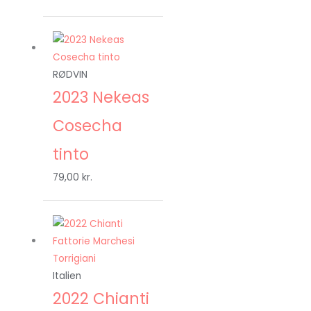
RØDVIN
2023 Nekeas
Cosecha
tinto
79,00
kr.
Den
Den
oprindelige
aktuelle
pris
pris
var:
er:
Italien
99,95 kr..
79,00 kr..
2022 Chianti