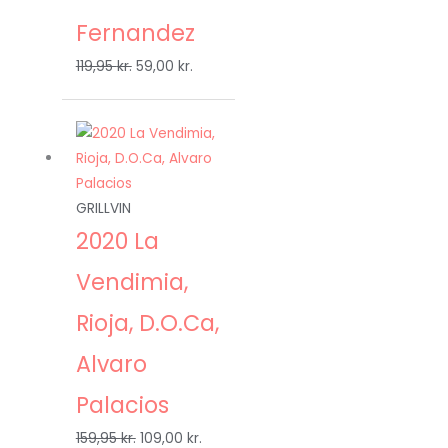
Fernandez
119,95
kr.
59,00
kr.
Den
Den
oprindelige
aktuelle
pris
pris
var:
er:
GRILLVIN
159,95 kr..
109,00 kr..
2020 La
Vendimia,
Rioja, D.O.Ca,
Alvaro
Palacios
159,95
kr.
109,00
kr.