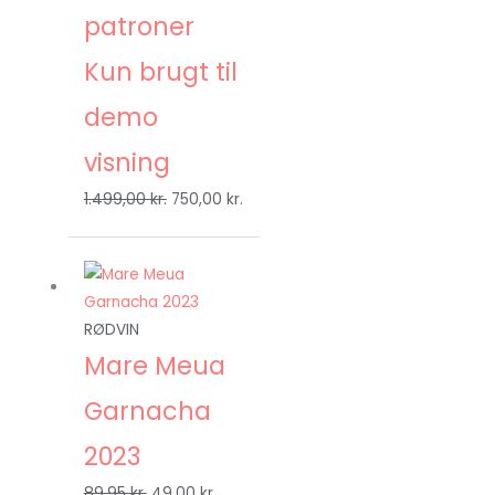
patroner
Kun brugt til
demo
visning
1.499,00
kr.
750,00
kr.
Den
Den
oprindelige
aktuelle
pris
pris
RØDVIN
var:
er:
Mare Meua
89,95 kr..
49,00 kr..
Garnacha
2023
89,95
kr.
49,00
kr.