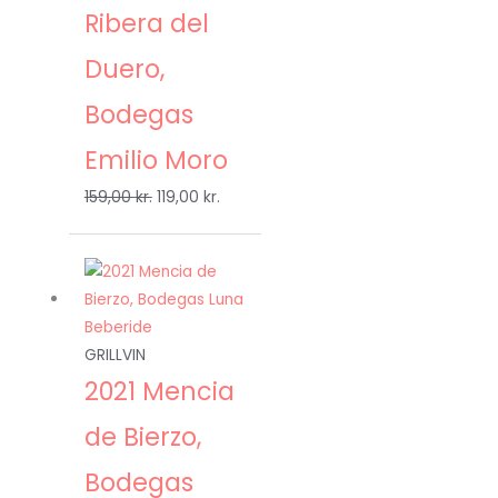
Ribera del
Duero,
Bodegas
Emilio Moro
159,00
kr.
119,00
kr.
Den
Den
oprindelige
aktuelle
pris
pris
var:
er:
GRILLVIN
129,95 kr..
89,00 kr..
2021 Mencia
de Bierzo,
Bodegas