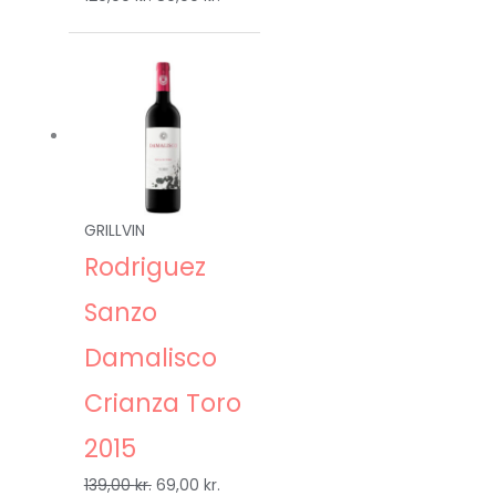
Den
Den
oprindelige
aktuelle
pris
pris
var:
er:
139,00 kr..
69,00 kr..
GRILLVIN
Rodriguez
Sanzo
Damalisco
Crianza Toro
2015
139,00
kr.
69,00
kr.