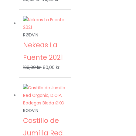
Den
Den
oprindelige
aktuelle
pris
pris
RØDVIN
var:
er:
Nekeas La
129,00 kr..
80,00 kr..
Fuente 2021
129,00
kr.
80,00
kr.
Den
Den
oprindelige
aktuelle
pris
pris
var:
er:
RØDVIN
99,00 kr..
69,00 kr..
Castillo de
Jumilla Red