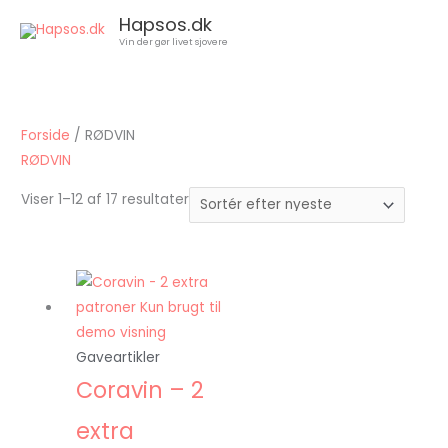
Gå
Hapsos.dk
til
Vin der gør livet sjovere
indholdet
Sorteret
efter
seneste
Forside
/ RØDVIN
RØDVIN
Viser 1–12 af 17 resultater
Den
Den
oprindelige
aktuelle
pris
pris
var:
er:
Gaveartikler
1.499,00 kr..
750,00 kr..
Coravin – 2
extra