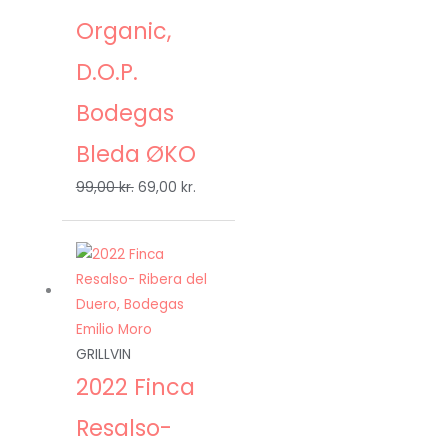
Organic,
D.O.P.
Bodegas
Bleda ØKO
99,00
kr.
69,00
kr.
Den
Den
oprindelige
aktuelle
pris
pris
var:
er:
159,00 kr..
119,00 kr..
GRILLVIN
2022 Finca
Resalso-