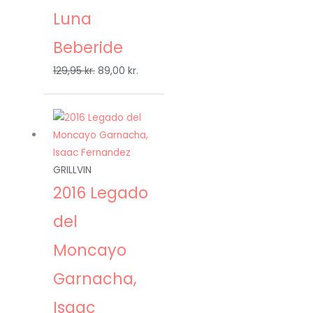
Luna
Beberide
129,95
kr.
89,00
kr.
Den
Den
oprindelige
aktuelle
pris
pris
var:
er:
GRILLVIN
119,95 kr..
59,00 kr..
2016 Legado
del
Moncayo
Garnacha,
Isaac