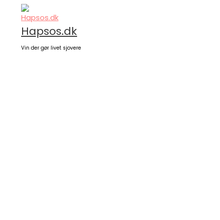
Gå
til
indholdet
Hapsos.dk
Vin der gør livet sjovere