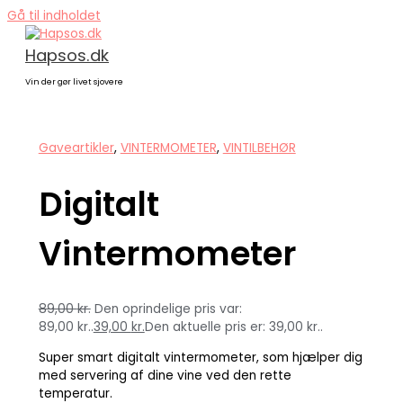
Gå til indholdet
Hapsos.dk
Vin der gør livet sjovere
Gaveartikler
,
VINTERMOMETER
,
VINTILBEHØR
Digitalt
Vintermometer
89,00
kr.
Den oprindelige pris var:
89,00 kr..
39,00
kr.
Den aktuelle pris er: 39,00 kr..
Super smart digitalt vintermometer, som hjælper dig
med servering af dine vine ved den rette
temperatur.