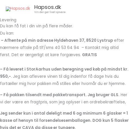
Gå
Hapsos.dk
til
Vin der gør livet sjovere
indholdet
Levering
Du kan få fat i din vin på flere måder.
Du kan:
– Afhente på min adresse Hyldehaven 37, 8520 Lystrup
efter
nærmere aftale på tlf/sms 40 53 64 94 – Kontakt mig altid
først. Det er ærgerligt at køre forgæves.
GRATIS
– Få leveret i StorAarhus uden beregning ved køb på mindst kr.
950,-
. Jeg kan aflevere vinen til dig indenfor få dage hvis du
fortæller mig hvor pakken må stilles eller hvornår du er hjemme.
– Få pakken tilsendt med pakketransport. Jeg bruger GLS.
Her
vi der være en fragtpris, som jeg oplyser i en ordrebekræftelse,
Jeg sender kun i antal deleligt med 6 og minimum 6 glasker = 1
kasse af hensyn til forsendelsesemballagen. DOG kun 5 flasker
hvis det er CAVA da disse er tungere.