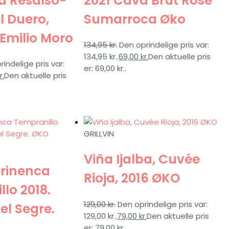
a Resalso-
2021 Cava Brut Rosé
l Duero,
Sumarroca Øko
Emilio Moro
134,95
kr.
Den oprindelige pris var:
134,95 kr..
69,00
kr.
Den aktuelle pris
indelige pris var:
er: 69,00 kr..
r.
Den aktuelle pris
GRILLVIN
Viña Ijalba, Cuvée
irinenca
Rioja, 2016 ØKO
lo 2018.
129,00
kr.
Den oprindelige pris var:
el Segre.
129,00 kr..
79,00
kr.
Den aktuelle pris
er: 79,00 kr..