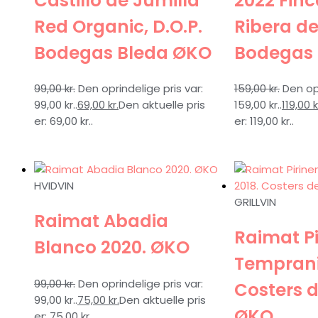
Castillo de Jumilla
2022 Finc
Red Organic, D.O.P.
Ribera de
Bodegas Bleda ØKO
Bodegas 
99,00
kr.
Den oprindelige pris var:
159,00
kr.
Den opr
99,00 kr..
69,00
kr.
Den aktuelle pris
159,00 kr..
119,00
k
er: 69,00 kr..
er: 119,00 kr..
HVIDVIN
GRILLVIN
Raimat Abadia
Raimat P
Blanco 2020. ØKO
Tempranil
99,00
kr.
Den oprindelige pris var:
Costers d
99,00 kr..
75,00
kr.
Den aktuelle pris
ØKO
er: 75,00 kr..