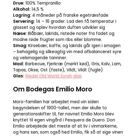
Drue:
100% Tempranillo
Alkohol:
14,5 %
Lagring:
4 måneder på franske egetræsfade
Servering:
14 – 16 grader. Lad den få temperatur i
glasset og oplev hvordan duften udvikler sig
Næse:
Blåbær, lakrids, ristede noter fra fadet og
modne røde frugter som ribs eller blomme.
Smag:
Kirsebær, kaffe, og lakrids går igen i smagen
– behagelig og silkeagtig vin med afbalanceret syre
og velsmagende tanniner.
Mad:
Barbecue, Fjerkræ (mørkt kød), Gris, Kalv, Lam,
Tapas, Okse, Ost (faste), Vildt, Vildt (fugle)
Glas:
Riedel Old World Syrah glas
Om Bodegas Emilio Moro
Moro-familien har arbejdet med vin siden
begyndelsen af 1900-tallet, men der skulle to
generationsskifter til, før navnet Emilio Moro blev
knyttet til egen vingård i Pesquera de Duero. Don
Emilio arbejdede det meste af sit liv i vinmarkerne,
og hans søn, som også hed Emilio, fik så at sige vinen