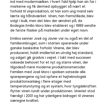
ind med modermælken. I hvert fald hjalp han sin far i
markerne og fik dermed opbygget så nært et
forhold til vinproduktion, at han som ung mand selv
lærte sig håndværket. Vinen, han fremstillede, blev
solgt i bulk, men det blev der ændret på, da
Bodegas Emilio Moro blev etableret og i 1989 sendte
de første flasker på markedet under eget navn.
Emilios sønner José og Javier var nu også en del af
familievinbruget, som i starten opererede under
ganske beskedne forhold. Vinene, der blev
produceret, holdt imidlertid en utrolig høj standard,
og salget gik gradvis i vejret. I takt med succesen
voksede behovet for et nyt og større vineri, der
tilgodeså mere moderne produktionsmetoder.
Familien med José Moro i spidsen satsede alle
sparepengene og lod opføre et højteknologisk
produktionsanlæg i flere etager med
temperaturstyring og et system, hvor tyngdekraften
flytter vinen rundt under produktionen. Vineriet stod
færdigt i 2001 og har yderligere bidraget til vinenes
særegne kvalitet.