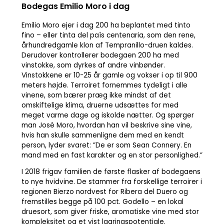
Bodegas Emilio Moro i dag
Emilio Moro ejer i dag 200 ha beplantet med tinto
fino – eller tinta del país centenaria, som den rene,
århundredgamle klon af Tempranillo-druen kaldes.
Derudover kontrollerer bodegaen 200 ha med
vinstokke, som dyrkes af andre vinbønder.
Vinstokkene er 10-25 år gamle og vokser i op til 900
meters højde. Terroiret fornemmes tydeligt i alle
vinene, som bærer præg ikke mindst af det
omskiftelige klima, druerne udsættes for med
meget varme dage og iskolde nætter. Og spørger
man José Moro, hvordan han vil beskrive sine vine,
hvis han skulle sammenligne dem med en kendt
person, lyder svaret: ”De er som Sean Connery. En
mand med en fast karakter og en stor personlighed.”
I 2018 frigav familien de første flasker af bodegaens
to nye hvidvine. De stammer fra forskellige terroirer i
regionen Bierzo nordvest for Ribera del Duero og
fremstilles begge på 100 pct. Godello – en lokal
druesort, som giver friske, aromatiske vine med stor
kompleksitet og et vist lagringspotentiale.