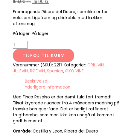
159,00
kr.
119,00
kr.
Fremragende Ribera del Duero, som ikke er for
voldsom. Ligefrem og drinkable med lækker
eftersmag.
På lager:
På lager
TILFØJ TIL KURV
Varenummer (SKU):
2217
Kategorier:
GRILLVIN
,
JULEVIN
,
RØDVIN
,
Spanien
,
ØKO VINE
Beskrivelse
Yderligere information
Med Finca Resalso er der dømt fuld fart fremad!
Tilsat krydrede nuancer fra 4 måneders modning på
franske barrique-fade. Det er herligt raffineret
frugtbombe, som man ikke kan undgå at komme i
godt humør af.
Område:
Castilla y Leon, Ribera del Duero