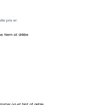
le pris er:
ne. Nem at drikke
mster og et hint af æble.