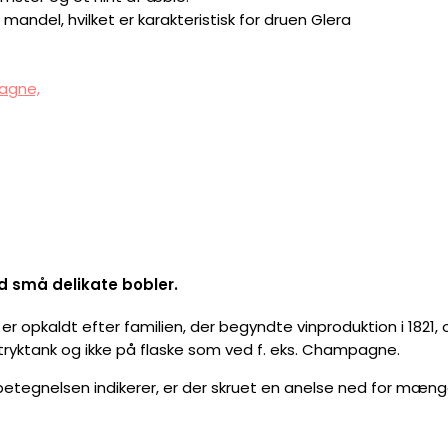
 mandel, hvilket er karakteristisk for druen Glera
agne,
d små delikate bobler.
 opkaldt efter familien, der begyndte vinproduktion i 1821, o
yktank og ikke på flaske som ved f. eks. Champagne.
betegnelsen indikerer, er der skruet en anelse ned for mæng