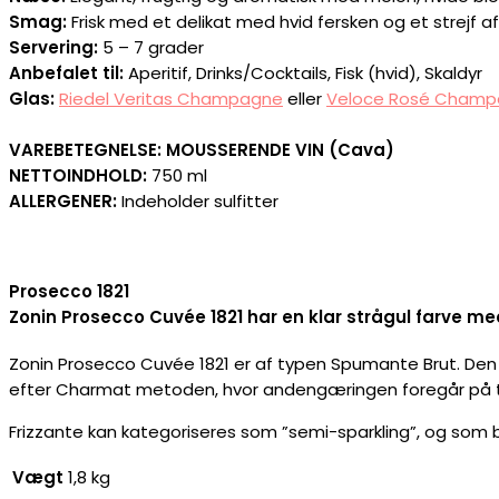
Smag:
Frisk med et delikat med hvid fersken og et strejf af
Servering:
5 – 7 grader
Anbefalet til:
Aperitif, Drinks/Cocktails, Fisk (hvid), Skaldyr
Glas:
Riedel Veritas Champagne
eller
Veloce Rosé Champ
VAREBETEGNELSE: MOUSSERENDE VIN (Cava)
NETTOINDHOLD:
750 ml
ALLERGENER:
Indeholder sulfitter
Prosecco 1821
Zonin Prosecco Cuvée 1821 har en klar strågul farve me
Zonin Prosecco Cuvée 1821 er af typen Spumante Brut. Den er
efter Charmat metoden, hvor andengæringen foregår på tr
Frizzante kan kategoriseres som ”semi-sparkling”, og som 
Vægt
1,8 kg