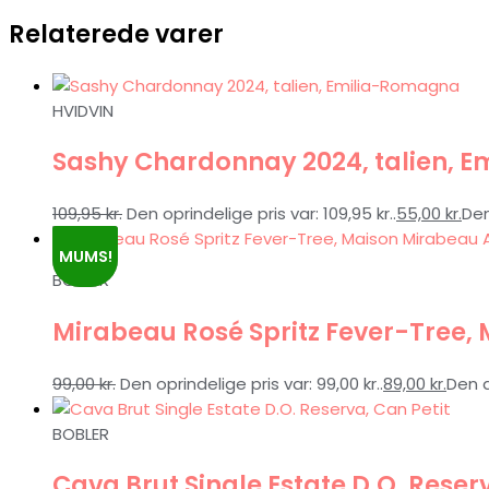
Relaterede varer
HVIDVIN
Sashy Chardonnay 2024, talien, 
109,95
kr.
Den oprindelige pris var: 109,95 kr..
55,00
kr.
Den
MUMS!
BOBLER
Mirabeau Rosé Spritz Fever-Tree,
99,00
kr.
Den oprindelige pris var: 99,00 kr..
89,00
kr.
Den a
BOBLER
Cava Brut Single Estate D.O. Reserv