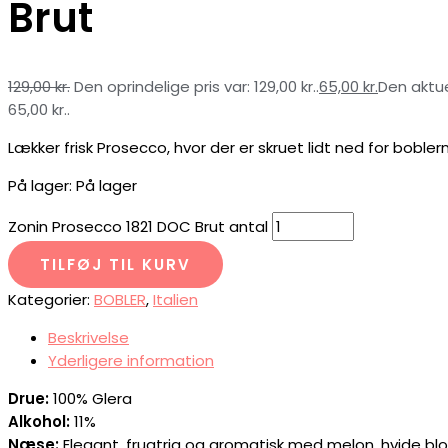
Brut
129,00
kr.
Den oprindelige pris var: 129,00 kr..
65,00
kr.
Den aktuel
65,00 kr..
Lækker frisk Prosecco, hvor der er skruet lidt ned for bobler
På lager:
På lager
Zonin Prosecco 1821 DOC Brut antal
TILFØJ TIL KURV
Kategorier:
BOBLER
,
Italien
Beskrivelse
Yderligere information
Drue:
100% Glera
Alkohol:
11%
Næse:
Elegant, frugtrig og aromatisk med melon, hvide blo