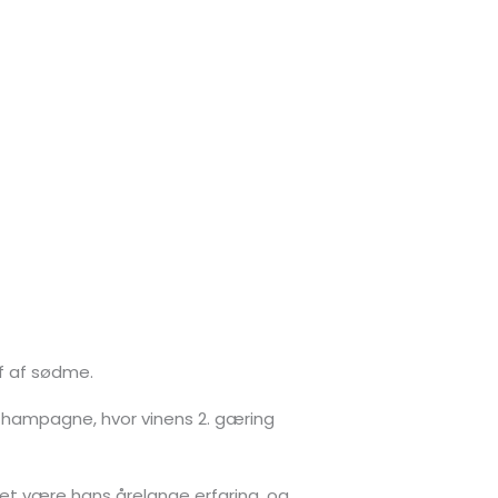
jf af sødme.
hampagne, hvor vinens 2. gæring
ket være hans årelange erfaring, og