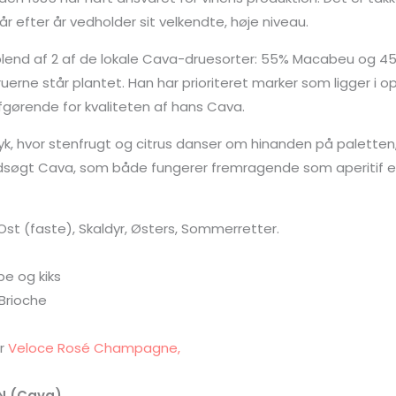
 efter år vedholder sit velkendte, høje niveau.
lend af 2 af de lokale Cava-druesorter: 55% Macabeu og 45
rne står plantet. Han har prioriteret marker som ligger i op 
afgørende for kvaliteten af hans Cava.
yk, hvor stenfrugt og citrus danser om hinanden på palette
 udsøgt Cava, som både fungerer fremragende som aperitif el
), Ost (faste), Skaldyr, Østers, Sommerretter.
pe og kiks
 Brioche
er
Veloce Rosé Champagne,
N (Cava)