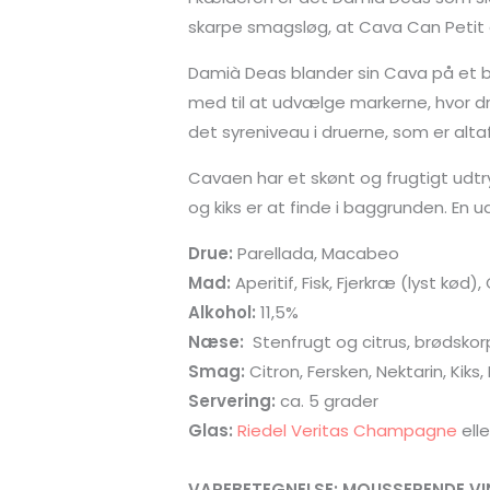
skarpe smagsløg, at Cava Can Petit år
Damià Deas blander sin Cava på et b
med til at udvælge markerne, hvor drue
det syreniveau i druerne, som er alt
Cavaen har et skønt og frugtigt udtr
og kiks er at finde i baggrunden. En
Drue:
Parellada, Macabeo
Mad:
Aperitif, Fisk, Fjerkræ (lyst kød
Alkohol:
11,5%
Næse:
Stenfrugt og citrus, brødskor
Smag:
Citron, Fersken, Nektarin, Kiks,
Servering:
ca. 5 grader
Glas:
Riedel Veritas Champagne
ell
VAREBETEGNELSE: MOUSSERENDE VI