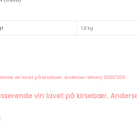
t
1,8 kg
sserende vin lavet på kirsebær. Anders
r.