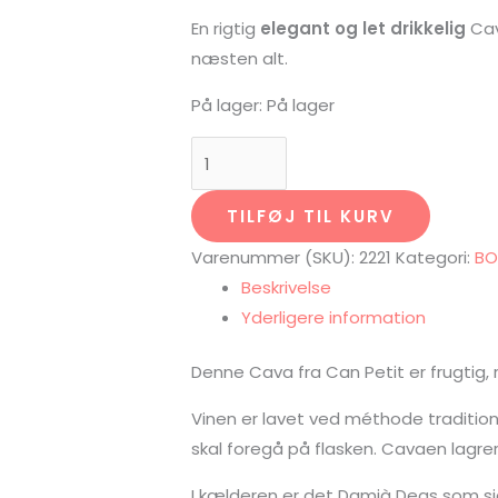
En rigtig
elegant og let drikkelig
Cav
næsten alt.
På lager:
På lager
TILFØJ TIL KURV
Varenummer (SKU):
2221
Kategori:
BO
Beskrivelse
Yderligere information
Denne Cava fra Can Petit er frugtig,
Vinen er lavet ved méthode traditi
skal foregå på flasken. Cavaen lagrer
I kælderen er det Damià Deas som sid