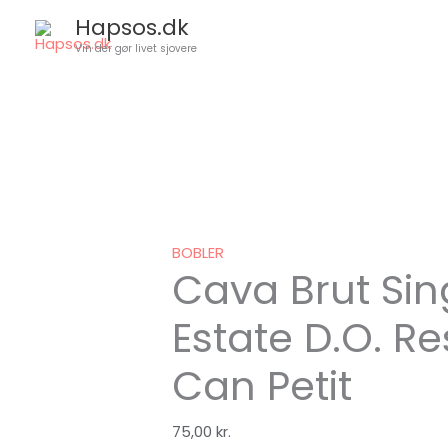
Gå
Hapsos.dk
til
Vin der gør livet sjovere
indholdet
Cava
Den
Den
Den
Brut
oprindel
oprindel
oprindel
Single
pris
pris
pris
p
Estate
var:
var:
var:
e
D.O.
129,00 kr..
134,95 kr.
249,00 kr
6
BOBLER
Cava Brut Sin
Reserva,
Can
Estate D.O. Re
Petit
antal
Can Petit
75,00
kr.