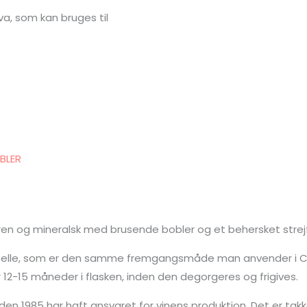
a, som kan bruges til
BLER
 ren og mineralsk med brusende bobler og et behersket stre
onelle, som er den samme fremgangsmåde man anvender i C
 12-15 måneder i flasken, inden den degorgeres og frigives.
en 1985 har haft ansvaret for vinens produktion. Det er tak