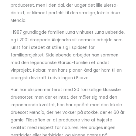
produceret, men i den dal, der udgør det lille Bierzo-
distrikt, er klimaet perfekt til den særlige, lokale drue
Mencía.
I 1987 grundlagde familien Luna vinhuset Luna Beberide,
og i 2001 droppede Alejandro sit normale arbejde som
jurist for i stedet at stille sig i spidsen for
familieprojektet. Sideløbende arbejder han sammen
med den legendariske Garcia-familie i et andet
vinprojekt, Paixar, men hans pioner-ånd gør ham til en
energisk drivkraft i udviklingen i Bierzo.
Han har eksperimenteret med 30 forskellige klassiske
druesorter, men der er intet, der måler sig med den
imponerende kvalitet, han har opnået med den lokale
druesort Mencía, der her vokser på stokke, der er 60 år
gamle. Filosofien er, at producere vine af højeste
kvalitet med respekt for naturen. Her bruges ingen
pesticider eller herbicider, og vinene gæres på