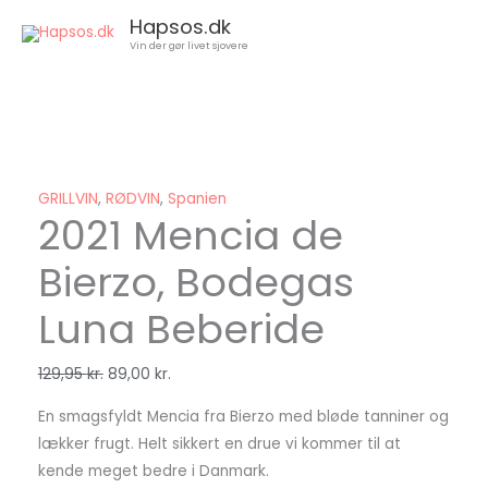
Gå
Hapsos.dk
til
Vin der gør livet sjovere
indholdet
2021
Den
Den
Den
Den
Den
Den
Den
Den
Mencia
oprindelige
oprindelige
oprindelige
aktuelle
oprindelige
aktuelle
aktuelle
aktuelle
de
pris
pris
pris
pris
pris
pris
pris
pris
Bierzo,
var:
var:
var:
er:
var:
er:
er:
er:
Bodegas
1.499,00 kr..
129,95 kr..
99,95 kr..
750,00 kr..
149,00 kr..
89,00 kr..
79,00 kr..
79,00 kr..
GRILLVIN
,
RØDVIN
,
Spanien
Luna
2021 Mencia de
Beberide
Bierzo, Bodegas
antal
Luna Beberide
129,95
kr.
89,00
kr.
En smagsfyldt Mencia fra Bierzo med bløde tanniner og
lækker frugt. Helt sikkert en drue vi kommer til at
kende meget bedre i Danmark.