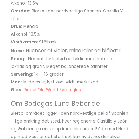
Alkohol: 13,5%
Område:
Bierzo i det nordvestlige Spanien, Castilla Y
Lèon
Drue:
Mencia
Alkohol:
13,5%
Vinifikation:
Ståltank
uancer af violer, mineraler og blåbær.
Næse:
N
Smag:
Elegant, fløjlsblød og fyldig med noter af
lakrids og grafit. Meget ballancerede tanniner.
Servering:
14 – 16 grader
Mad:
Milde oste, lyst kød, vildt, mørkt kød
Glas:
Riedel Old World Syrah glas
Om Bodegas Luna Beberide
Bierzo-området ligger i den nordvestlige del af Spanien
– lige omkring det sted, hvor regionerne Castilla y León
og Galicien grænser op imod hinanden. Både mod Nord
og mod Vest er det stort set kun hvidvine, der bliver