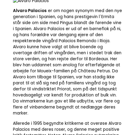
Alvaro Palacios
er om nogen synonym med den nye
generation i Spanien, og hans prestigevin l´Ermita
står side om side med Pingus blandt de førende vine
i Spanien. Alvaro Palacios er ud af en børneflok på ni,
og hans forældre var dengang ejere af den
respekterede vingård Palacios Remondo i Rioja.
Alvaro kunne have valgt at blive boende og
overtage driften af vingården, men i stedet trak den
store verden, og han rejste derfor til Bordeaux. Her
blev han uddannet som ønolog for efterfølgende at
arbejde for Moueix-familien på Château Petrus. Da
Alvaro kom tilbage til Spanien, var han stadig ikke
parat til at slå sig ned på familiens vingård og tog
derfor til vindistriktet Priorat, som på det tidspunkt
hovedsageligt var kendt for produktion af bulk vin.
Da vinmarkerne kun gav et lille udbytte, var flere og
flere af vinbønderne begyndt at nedlægge deres
marker.
Allerede i 1995 begyndte kritikerne at overøse Alvaro
Palacios med deres roser, og denne meget positive