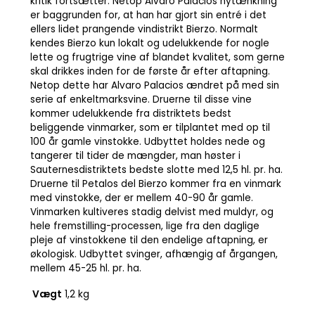
kritik fortsætter. Netop Alvaro Palacios nytænkning
er baggrunden for, at han har gjort sin entré i det
ellers lidet prangende vindistrikt Bierzo. Normalt
kendes Bierzo kun lokalt og udelukkende for nogle
lette og frugtrige vine af blandet kvalitet, som gerne
skal drikkes inden for de første år efter aftapning.
Netop dette har Alvaro Palacios ændret på med sin
serie af enkeltmarksvine. Druerne til disse vine
kommer udelukkende fra distriktets bedst
beliggende vinmarker, som er tilplantet med op til
100 år gamle vinstokke. Udbyttet holdes nede og
tangerer til tider de mængder, man høster i
Sauternesdistriktets bedste slotte med 12,5 hl. pr. ha.
Druerne til Petalos del Bierzo kommer fra en vinmark
med vinstokke, der er mellem 40-90 år gamle.
Vinmarken kultiveres stadig delvist med muldyr, og
hele fremstilling-processen, lige fra den daglige
pleje af vinstokkene til den endelige aftapning, er
økologisk. Udbyttet svinger, afhængig af årgangen,
mellem 45-25 hl. pr. ha.
Vægt
1,2 kg