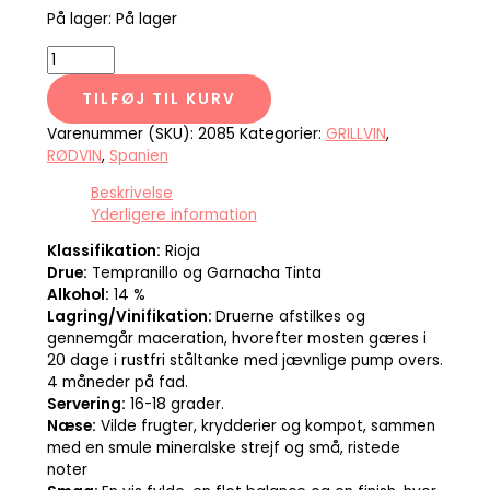
På lager:
På lager
TILFØJ TIL KURV
Varenummer (SKU):
2085
Kategorier:
GRILLVIN
,
RØDVIN
,
Spanien
Beskrivelse
Yderligere information
Klassifikation:
Rioja
Drue:
Tempranillo og Garnacha Tinta
Alkohol:
14 %
Lagring/Vinifikation:
Druerne afstilkes og
gennemgår maceration, hvorefter mosten gæres i
20 dage i rustfri ståltanke med jævnlige pump overs.
4 måneder på fad.
Servering:
16-18 grader.
Næse:
Vilde frugter, krydderier og kompot, sammen
med en smule mineralske strejf og små, ristede
noter