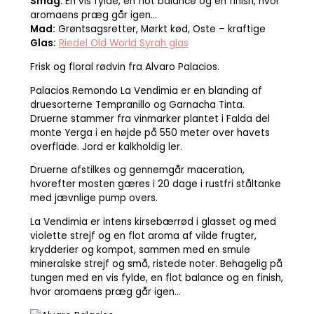
Smag:
En vis fylde, en flot balance og en finish, hvor
aromaens præg går igen…
Mad:
Grøntsagsretter, Mørkt kød, Oste – kraftige
Glas:
Riedel Old World Syrah glas
Frisk og floral rødvin fra Alvaro Palacios.
Palacios Remondo La Vendimia er en blanding af
druesorterne Tempranillo og Garnacha Tinta.
Druerne stammer fra vinmarker plantet i Falda del
monte Yerga i en højde på 550 meter over havets
overflade. Jord er kalkholdig ler.
Druerne afstilkes og gennemgår maceration,
hvorefter mosten gæres i 20 dage i rustfri ståltanke
med jævnlige pump overs.
La Vendimia er intens kirsebærrød i glasset og med
violette strejf og en flot aroma af vilde frugter,
krydderier og kompot, sammen med en smule
mineralske strejf og små, ristede noter. Behagelig på
tungen med en vis fylde, en flot balance og en finish,
hvor aromaens præg går igen…