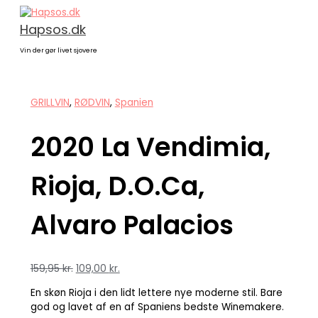
Gå
2020
Den
Den
Den
Den
Den
Den
til
La
oprindelige
oprindelige
oprindelige
aktuelle
aktuelle
aktuelle
Hapsos.dk
indholdet
Vendimia,
pris
pris
pris
pris
pris
pris
Rioja,
var:
var:
var:
er:
er:
er:
Vin der gør livet sjovere
D.O.Ca,
159,95 kr..
119,95 kr..
99,95 kr..
109,00 kr..
59,00 kr..
79,00 kr..
Alvaro
Palacios
GRILLVIN
,
RØDVIN
,
Spanien
antal
2020 La Vendimia,
Rioja, D.O.Ca,
Alvaro Palacios
159,95
kr.
109,00
kr.
En skøn Rioja i den lidt lettere nye moderne stil. Bare
god og lavet af en af Spaniens bedste Winemakere.